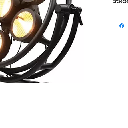
project
lumière
se pilo
ou en r
interne
linéarit
projecte
décorat
d'effets
FLIGHT