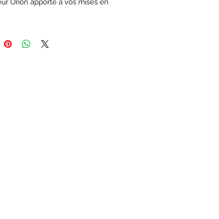
eur Orion apporte à vos mises en 
 une nouvelle esthétique. Orion 
te en DMX lampes par lampes, 
appelant des programmes 
s. Son dimmer offre une parfaite 
é de 0 à 100 %. C'est le 
ur idéal pour sublimer la 
ion scénique, la production 
 ou l'éclairage traditionnel.
CASE DE 2