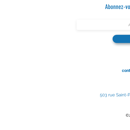
Abonnez-vou
con
503 rue Saint-P
©2