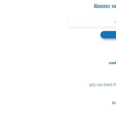
Abonnez-vou
con
503 rue Saint-P
©2