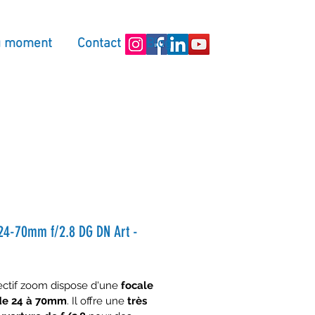
u moment
Contact
Blog
24-70mm f/2.8 DG DN Art -
ectif zoom dispose d'une 
focale 
 de 24 à 70mm
. Il offre une 
très 