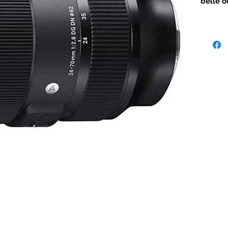
belle o
images 
détails.
Spécial
plein f
la gam
d'optiqu
except
potenti
Il intèg
rapide 
charge 
Eye-AF
Le boîti
et aux 
nombreu