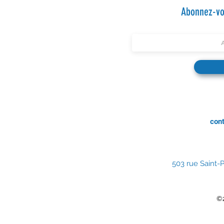
Abonnez-vou
con
503 rue Saint-P
©2