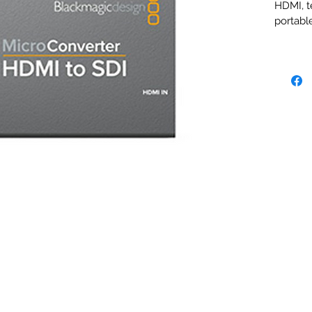
HDMI, t
portabl
caméras
équipem
Aliment
d'alimen
Connexi
les for
1 entré
2 x sor