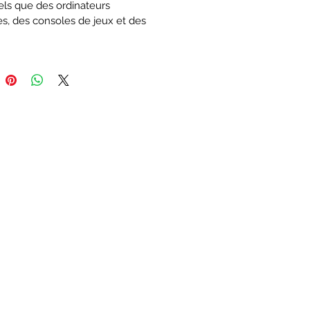
els que des ordinateurs 
es, des consoles de jeux et des 
 vidéo grand public, à un 
ent de diffusion professionnel.
é via USB ou via le bloc 
tation fourni.
ons HDMI et 3G-SDI pour tous 
mats SD et HD jusqu'à 1080p60.
e HDMI type A
tie BNC SDI