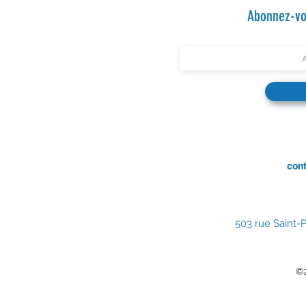
Abonnez-vou
con
503 rue Saint-P
©2